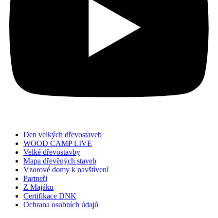
Den velkých dřevostaveb
WOOD CAMP LIVE
Velké dřevostavby
Mapa dřevěných staveb
Vzorové domy k navštívení
Partneři
Z Majáku
Certifikace DNK
Ochrana osobních údajů