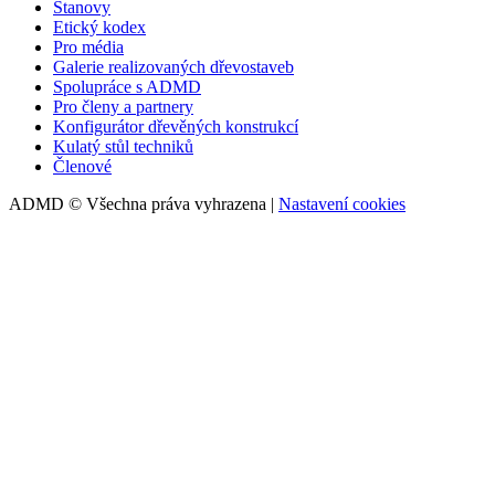
Stanovy
Etický kodex
Pro média
Galerie realizovaných dřevostaveb
Spolupráce s ADMD
Pro členy a partnery
Konfigurátor dřevěných konstrukcí
Kulatý stůl techniků
Členové
ADMD © Všechna práva vyhrazena |
Nastavení cookies