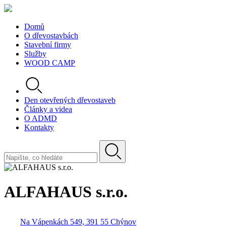
Domů
O dřevostavbách
Stavební firmy
Služby
WOOD CAMP
Den otevřených dřevostaveb
Články a videa
O ADMD
Kontakty
ALFAHAUS s.r.o.
Na Vápenkách 549, 391 55 Chýnov